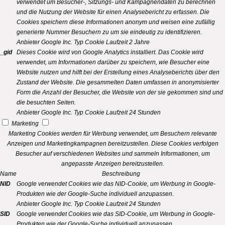
verwendet um Besucher-, Sitzungs- und Kampagnendaten zu berechnen
und die Nutzung der Website für einen Analysebericht zu erfassen. Die
Cookies speichern diese Informationen anonym und weisen eine zufällig
generierte Nummer Besuchern zu um sie eindeutig zu identifizieren.
Anbieter
Google Inc.
Typ
Cookie
Laufzeit
2 Jahre
_gid
Dieses Cookie wird von Google Analytics installiert. Das Cookie wird
verwendet, um Informationen darüber zu speichern, wie Besucher eine
Website nutzen und hilft bei der Erstellung eines Analyseberichts über den
Zustand der Website. Die gesammelten Daten umfassen in anonymisierter
Form die Anzahl der Besucher, die Website von der sie gekommen sind und
die besuchten Seiten.
Anbieter
Google Inc.
Typ
Cookie
Laufzeit
24 Stunden
Marketing
Marketing Cookies werden für Werbung verwendet, um Besuchern relevante
Anzeigen und Marketingkampagnen bereitzustellen. Diese Cookies verfolgen
Besucher auf verschiedenen Websites und sammeln Informationen, um
angepasste Anzeigen bereitzustellen.
Name
Beschreibung
NID
Google verwendet Cookies wie das NID-Cookie, um Werbung in Google-
Produkten wie der Google-Suche individuell anzupassen.
Anbieter
Google Inc.
Typ
Cookie
Laufzeit
24 Stunden
SID
Google verwendet Cookies wie das SID-Cookie, um Werbung in Google-
Produkten wie der Google-Suche individuell anzupassen.