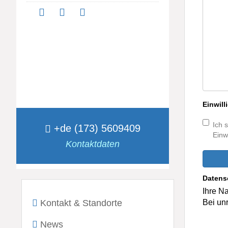
Einwil
Ich 
+de (173) 5609409
Einw
Kontaktdaten
Datens
Ihre Na
Kontakt & Standorte
Bei un
News