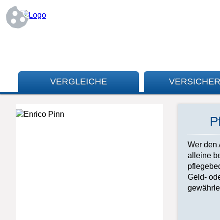
VERGLEICHE
VERSICHE
P
Wer den 
alleine b
pflegebed
Geld- ode
gewährle