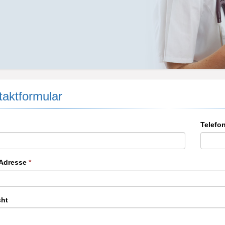
aktformular
Telefo
-Adresse
*
cht