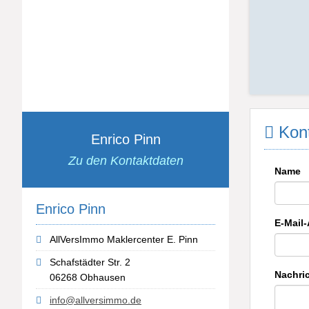
Kont
Enrico Pinn
Zu den Kontaktdaten
Name
Enrico Pinn
E-Mail
AllVersImmo Maklercenter E. Pinn
Schafstädter Str. 2
Nachri
06268 Obhausen
info@allversimmo.de